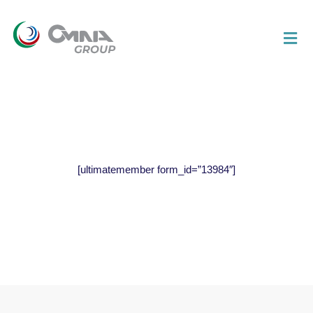
[ultimatemember form_id=”13984″]