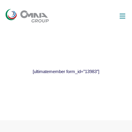
[ultimatemember form_id=”13983″]